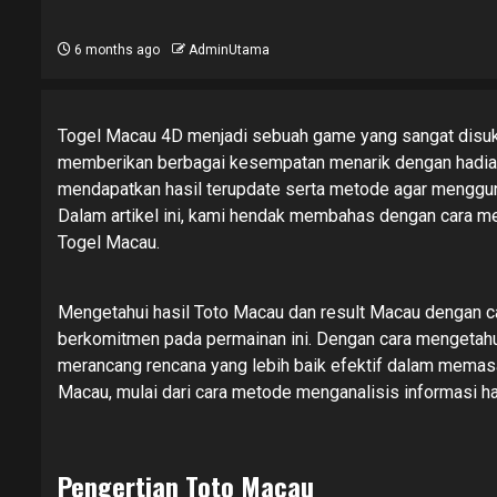
6 months ago
AdminUtama
Togel Macau 4D menjadi sebuah game yang sangat disukai
memberikan berbagai kesempatan menarik dengan hadia
mendapatkan hasil terupdate serta metode agar menggu
Dalam artikel ini, kami hendak membahas dengan cara me
Togel Macau.
Mengetahui hasil Toto Macau dan result Macau dengan ca
berkomitmen pada permainan ini. Dengan cara mengetahui p
merancang rencana yang lebih baik efektif dalam memasa
Macau, mulai dari cara metode menganalisis informasi h
Pengertian Toto Macau