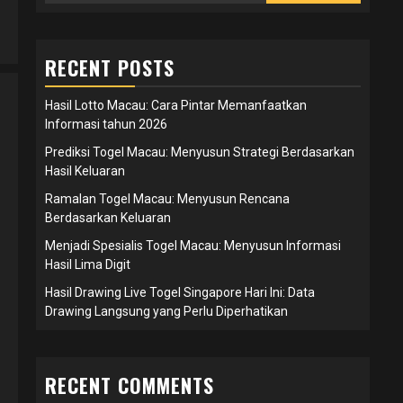
RECENT POSTS
Hasil Lotto Macau: Cara Pintar Memanfaatkan
Informasi tahun 2026
Prediksi Togel Macau: Menyusun Strategi Berdasarkan
Hasil Keluaran
Ramalan Togel Macau: Menyusun Rencana
Berdasarkan Keluaran
Menjadi Spesialis Togel Macau: Menyusun Informasi
Hasil Lima Digit
Hasil Drawing Live Togel Singapore Hari Ini: Data
Drawing Langsung yang Perlu Diperhatikan
RECENT COMMENTS