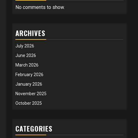
No comments to show.
ARCHIVES
July 2026
June 2026
March 2026
February 2026
January 2026
November 2025
October 2025
CATEGORIES