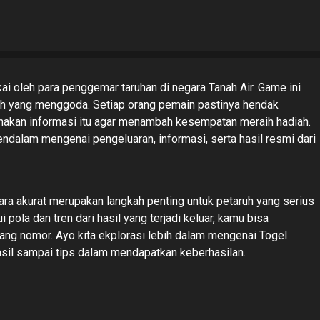
 oleh para penggemar taruhan di negara Tanah Air. Game ini
h yang menggoda. Setiap orang pemain pastinya hendak
nakan informasi itu agar menambah kesempatan meraih hadiah.
ndalam mengenai pengeluaran, informasi, serta hasil resmi dari
ra akurat merupakan langkah penting untuk petaruh yang serius
ola dan tren dari hasil yang terjadi keluar, kamu bisa
ng nomor. Ayo kita ekplorasi lebih dalam mengenai Togel
asil sampai tips dalam mendapatkan keberhasilan.