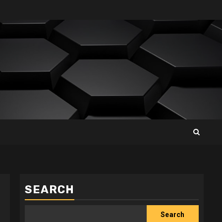
SEARCH
Search