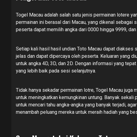
Togel Macau adalah salah satu jenis permainan lotere yan
permainan ini berasal dari Macau, yang dikenal sebagai s
peserta dapat memilih angka dari 0000 hingga 9999, dan 
Setiap kali hasil hasil undian Toto Macau dapat diakses
jelas dan dapat dipercaya oleh peserta. Keluaran yang 
untuk angka 4D, 3D, dan 2D. Dengan informasi yang tepat 
yang lebih baik pada sesi selanjutnya.
Tidak hanya sekadar permainan lotre, Togel Macau juga 
untuk meningkatkan kemungkinan untung. Banyak sekali 
untuk mencari tahu angka-angka yang banyak terjadi, aga
menambah peluang mereka untuk meraih hadiah yang bes