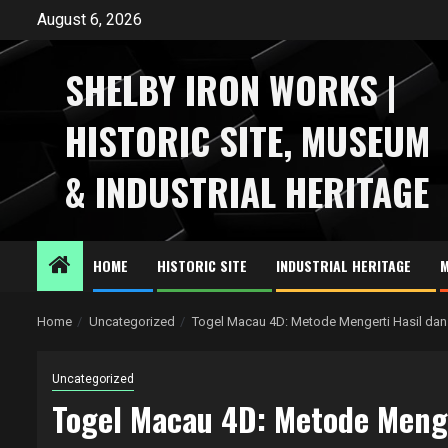
Skip
August 6, 2026
to
content
SHELBY IRON WORKS |
HISTORIC SITE, MUSEUM
& INDUSTRIAL HERITAGE
HOME
HISTORIC SITE
INDUSTRIAL HERITAGE
Home
Uncategorized
Togel Macau 4D: Metode Mengerti Hasil dan
Uncategorized
Togel Macau 4D: Metode Menge