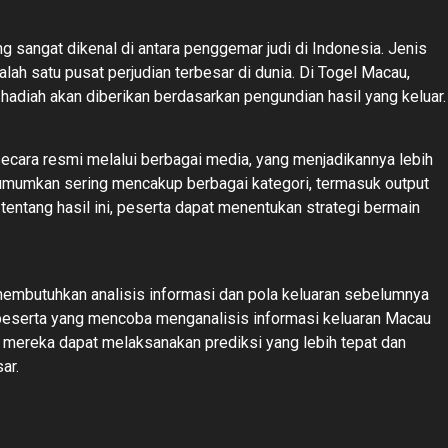
g sangat dikenal di antara penggemar judi di Indonesia. Jenis
alah satu pusat perjudian terbesar di dunia. Di Togel Macau,
hadiah akan diberikan berdasarkan pengundian hasil yang keluar.
 secara resmi melalui berbagai media, yang menjadikannya lebih
diumumkan sering mencakup berbagai kategori, termasuk output
tentang hasil ini, peserta dapat menentukan strategi bermain
membutuhkan analisis informasi dan pola keluaran sebelumnya
peserta yang mencoba menganalisis informasi keluaran Macau
r mereka dapat melaksanakan prediksi yang lebih tepat dan
ar.