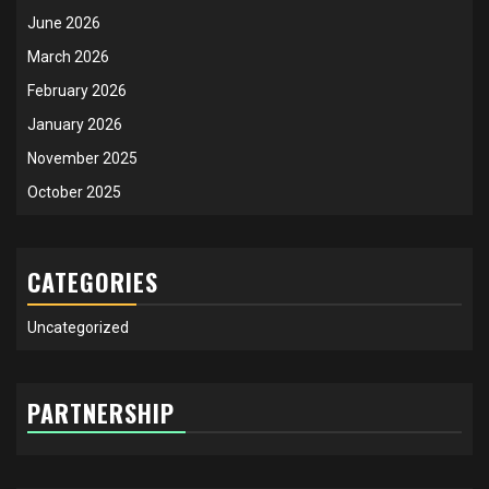
June 2026
March 2026
February 2026
January 2026
November 2025
October 2025
CATEGORIES
Uncategorized
PARTNERSHIP