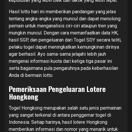
keputusan yang lebih baik dan taktik yang lebih tepat.
Hasil lotto hari ini memberikan pandangan yang jelas
tentang angka-angka yang muncul dan dapat menolong
pemain untuk menganalisis ciri-ciri ataupun tren yang
mungkin muncul. Dengan cara memanfaatkan data HK,
hasil SGP, dan pengeluaran dari Togel SDY secara teliti,
pelaku togel dapat meningkatkan kemungkinan dirinya
agar berhasil. Ayo sama-sama jelajahi lebih jauh
mengenai informasi kuota dari ketiga tiga pasar ini
serta bagaimana pula pengaruhnya pada keberhasilan
Anda di bermain lotto.
Pemeriksaan Pengeluaran Lotere
Hongkong
Togel Hongkong merupakan salah satu jenis permainan
yang sangat terkenal di antara penggemar togel di
Indonesia. Setiap harinya, hasil lotere Hongkong
memberikan informasi dan nomor yang menarik untuk