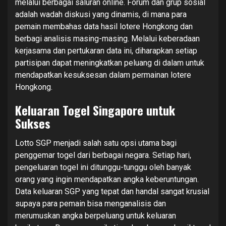
melalui berbagai saluran online. Forum dan grup sosial
adalah wadah diskusi yang dinamis, di mana para
pemain membahas data hasil lotere Hongkong dan
berbagi analisis masing-masing. Melalui keberadaan
kerjasama dan pertukaran data ini, diharapkan setiap
partisipan dapat meningkatkan peluang di dalam untuk
mendapatkan kesuksesan dalam permainan lotere
Hongkong.
Keluaran Togel Singapore untuk
Sukses
Lotto SGP menjadi salah satu opsi utama bagi
penggemar togel dari berbagai negara. Setiap hari,
pengeluaran togel ini ditunggu-tunggu oleh banyak
orang yang ingin mendapatkan angka keberuntungan.
Data keluaran SGP yang tepat dan handal sangat krusial
supaya para pemain bisa menganalisis dan
merumuskan angka berpeluang untuk keluaran