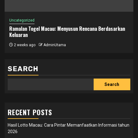
Uncategorized
Ramalan Togel Macau: Menyusun Rencana Berdasarkan
Keluaran
2 weeks ago
AdminUtama
SEARCH
Search
RECENT POSTS
Hasil Lotto Macau: Cara Pintar Memanfaatkan Informasi tahun
2026