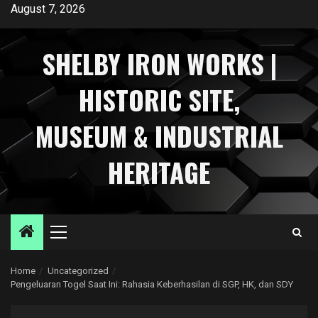
Skip
August 7, 2026
to
content
SHELBY IRON WORKS |
HISTORIC SITE,
MUSEUM & INDUSTRIAL
HERITAGE
Primary
Menu
Home
Uncategorized
Pengeluaran Togel Saat Ini: Rahasia Keberhasilan di SGP, HK, dan SDY