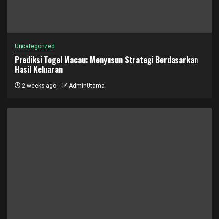
Uncategorized
Prediksi Togel Macau: Menyusun Strategi Berdasarkan
Hasil Keluaran
2 weeks ago
AdminUtama