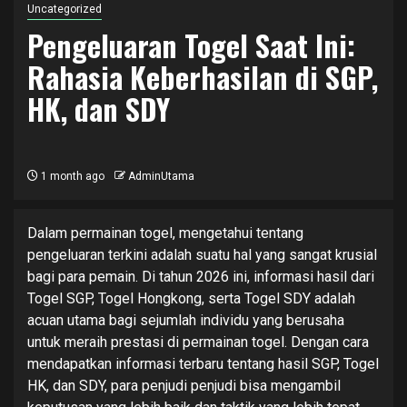
Uncategorized
Pengeluaran Togel Saat Ini:
Rahasia Keberhasilan di SGP,
HK, dan SDY
1 month ago
AdminUtama
Dalam permainan togel, mengetahui tentang
pengeluaran terkini adalah suatu hal yang sangat krusial
bagi para pemain. Di tahun 2026 ini, informasi hasil dari
Togel SGP, Togel Hongkong, serta Togel SDY adalah
acuan utama bagi sejumlah individu yang berusaha
untuk meraih prestasi di permainan togel. Dengan cara
mendapatkan informasi terbaru tentang hasil SGP, Togel
HK, dan SDY, para penjudi penjudi bisa mengambil