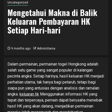
Uncategorized
Mengetahui Makna di Balik
Keluaran Pembayaran HK
Setiap Hari-hari
9 months ago
AdminUtama
Dalam permainan, permainan togel Hongkong adalah
salah satu game yang sangat populer di kalangan
pecinta angka. Setiap harinya, hasil keluaran HK menjadi
perhatian utama, tak hanya bagi petaruh, tetapi bagi
siapa pun yang antusias dengan analisis dan ramalan
angka.
keluaran hk
Menggunakan informasi HK yang
tepat dan terpercaya, pemain dapat berusaha menebak
hasil HK yang akan datang, menjadikan permainan