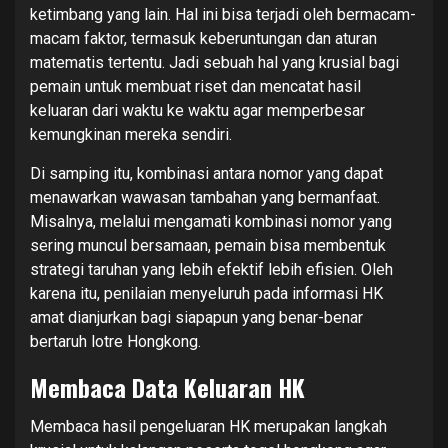
ketimbang yang lain. Hal ini bisa terjadi oleh bermacam-
macam faktor, termasuk keberuntungan dan aturan
matematis tertentu. Jadi sebuah hal yang krusial bagi
pemain untuk membuat riset dan mencatat hasil
keluaran dari waktu ke waktu agar memperbesar
kemungkinan mereka sendiri.
Di samping itu, kombinasi antara nomor yang dapat
menawarkan wawasan tambahan yang bermanfaat.
Misalnya, melalui mengamati kombinasi nomor yang
sering muncul bersamaan, pemain bisa membentuk
strategi taruhan yang lebih efektif lebih efisien. Oleh
karena itu, penilaian menyeluruh pada informasi HK
amat dianjurkan bagi siapapun yang benar-benar
bertaruh lotre Hongkong.
Membaca Data Keluaran HK
Membaca hasil pengeluaran HK merupakan langkah