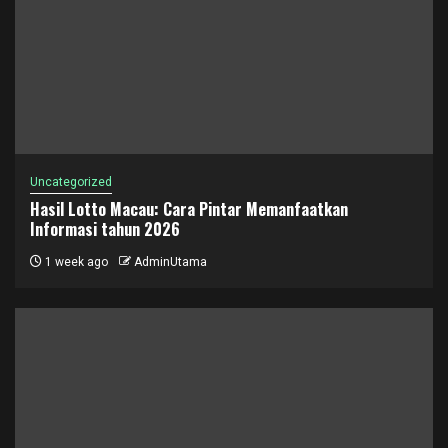
Uncategorized
Hasil Lotto Macau: Cara Pintar Memanfaatkan
Informasi tahun 2026
1 week ago
AdminUtama