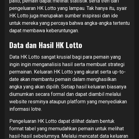
paito, pemain dapat melihat statistik serta tren dari
pengeluaran HK Lotto yang lampau. Tak hanya itu, syair
HK Lotto juga merupakan sumber inspirasi dan ide
untuk mereka yang percaya bahwa angka-angka tertentu
dapat membawa keberuntungan.
Data dan Hasil HK Lotto
Data HK Lotto sangat krusial bagi para pemain yang
ingin ingin menganalisis hasil serta membuat strategi
permainan. Keluaran HK Lotto yang akurat serta up-to-
date akan membantu pemain dalam menghasilkan
angka yang akan dipilih. Setiap hasil keluaran biasanya
diumumkan secara formal dan dapat diambil melalui
website resminya ataupun platform yang menyediakan
informasi lotre.
Pengeluaran HK Lotto dapat dilihat dalam bentuk
format tabel yang memudahkan pemain untuk melihat
hasil-hasil sebelumnya. Melalui mencatat data keluaran