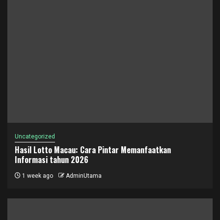
Uncategorized
Hasil Lotto Macau: Cara Pintar Memanfaatkan
Informasi tahun 2026
1 week ago
AdminUtama