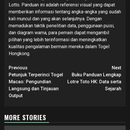
Lotto. Panduan ini adalah referensi visual yang dapat
memberikan informasi tentang angka-angka yang sudah
kali muncul dan yang akan selanjutnya. Dengan
memadukan taktik penelitian data, penggunaan puisi,
dan diagram warna, para pemain dapat mengambil
pilihan yang lebih terinformasi dan meningkatkan
kualitas pengalaman bermain mereka dalam Togel
Hongkong.
Post
Previous
Next
navigation
Petunjuk Terperinci Togel
Buku Panduan Lengkap
Macao: Pengundian
Lotre Toto HK: Data serta
Langsung dan Tinjauan
Sejarah
Output
MORE STORIES